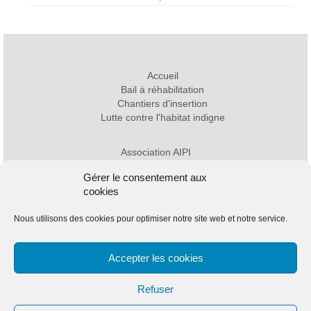
Accueil
Bail à réhabilitation
Chantiers d'insertion
Lutte contre l'habitat indigne
Association AIPI
17, rue Edouard Vaillant - 77390 Verneuil l'Etang
Gérer le consentement aux
Tel : 01 64 06 34 05 |
contact@aipi-77.fr
cookies
Mentions légales
Charte de protection des données personnelles
Nous utilisons des cookies pour optimiser notre site web et notre service.
Plan du site
Accepter les cookies
Refuser
AIPI est une association du groupe SOS