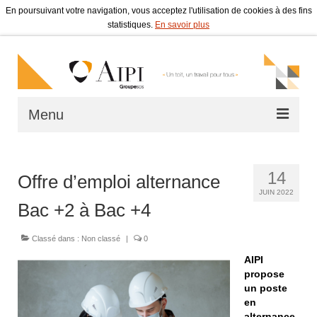
En poursuivant votre navigation, vous acceptez l'utilisation de cookies à des fins
statistiques.
En savoir plus
Menu
Accueil
14
Offre d’emploi alternance
Qui sommes-nous ?
JUIN 2022
Bac +2 à Bac +4
Bail à réhabilitation
Classé dans :
Chantier d’insertion en bâtiment
Non classé
|
0
AIPI
Lutte contre l’habitat indigne
propose
un poste
Actualités
en
alternance